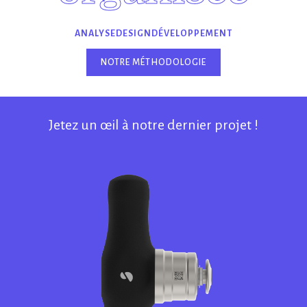
ANALYSE
DESIGN
DÉVELOPPEMENT
NOTRE MÉTHODOLOGIE
Jetez un œil à notre dernier projet !