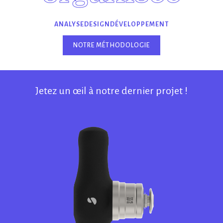
ANALYSE
DESIGN
DÉVELOPPEMENT
NOTRE MÉTHODOLOGIE
Jetez un œil à notre dernier projet !